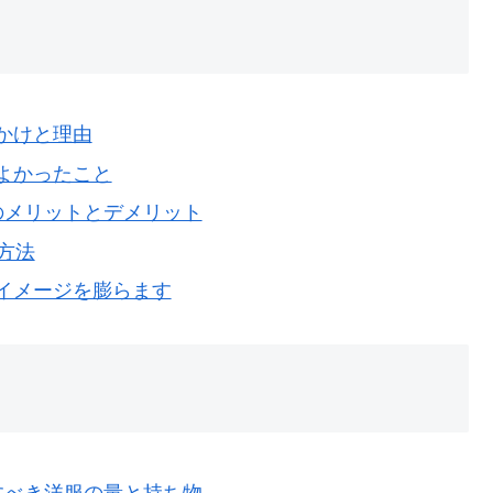
かけと理由
よかったこと
のメリットとデメリット
方法
イメージを膨らます
すべき洋服の量と持ち物