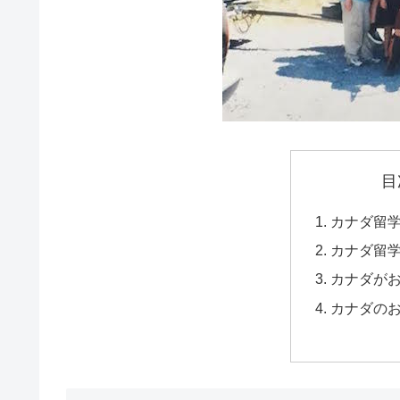
目
カナダ留
カナダ留
カナダが
カナダの