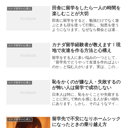
を出すことができるでしょう。これは英
語でもまったく同じですが、留学をして
田舎に留学をしたら一人の時間を
カナダ留学の心構え
英語が伸びる人と伸びない人...
楽しむことが大切
田舎に留学をすると、勉強だけでなく遊
ぶときも頭を使って行動し、知恵を使う
ようになります。なぜなら都会とは違っ
て、田舎には娯楽が少ないからです。田
舎には遊ぶところが本当にありません。
遊ぶにしてもやることは大体が決まって
カナダ留学経験者が教えます！現
カナダ留学の心構え
います。そのため、必然的...
地で友達を作る方法と心構え
留学をする人に多い悩みの一つとして、
「留学先でどうやって友達を作ればよい
のか」と悩む人がいます。実は、この悩
みを解決するのはとても簡単です。それ
は自分の特技を活かして友達を作れば良
いのです。人は誰でも、最低一つくらい
恥をかくのが嫌な人・失敗するの
カナダ留学の心構え
強みは持っています。たと...
が怖い人は留学で成功しない
日本人は特に、恥をかくことや失敗する
ことに対して怖れを感じる人が多い傾向
にあります。しかし、そのようなマイン
ドではいつまで経っても留学で良い成果
を残すことはできません。そのため、留
学をする人は失敗を怖れずに「最初はで
留学先で不安になりホームシック
カナダ留学の心構え
きないのは当たり前」と良...
になったときの乗り越え方