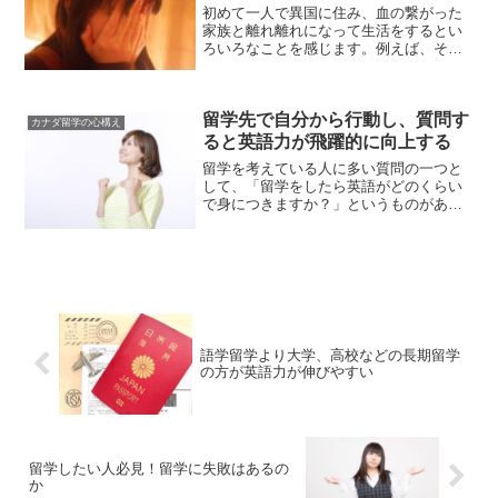
初めて一人で異国に住み、血の繋がった
家族と離れ離れになって生活をするとい
ろいろなことを感じます。例えば、その
一つにホームシックがあるでしょう。私
は留学をして2年目（当時17歳）のとき、
祖父が亡くなったことを母親からの国際
留学先で自分から行動し、質問す
電話を通じて知りまし...
カナダ留学の心構え
ると英語力が飛躍的に向上する
留学を考えている人に多い質問の一つと
して、「留学をしたら英語がどのくらい
で身につきますか？」というものがあり
ます。ただ実際はどうかというと、「留
学期間によって異なりますし、その成果
は本人次第」です。もちろん、「1ヶ月留
学したら英語がペラペラ...
語学留学より大学、高校などの長期留学
の方が英語力が伸びやすい
留学したい人必見！留学に失敗はあるの
か