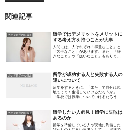
関連記事
留学ではデメリットをメリットに
カナダ留学の心構え
する考え方を持つことが大事
人間には、人それぞれ「得意なこと」と
「苦手なこと」があります。また、「好
きなこと」や「嫌いなこと」もありま
す。このように2つを分けて考えることが
あります。例えば、何か新しい分野に取
り組む際に「果たして続けることができ
留学が成功する人と失敗する人の
るだろうか？」「途中で諦...
カナダ留学の心構え
違いについて
留学をするときに、「果たして自分は現
地でうまく生活していけるだろうか」
「学校では授業についていけるだろう
か」「留学先で友達は作れるだろうか」
などと悩む人は多いと思います。実は、
留学が成功する人と失敗する人には違い
留学したい人必見！留学に失敗は
カナダ留学の心構え
があります。事前にこの「違い...
あるのか
留学を準備している人や現地に到着した
ばかりの人に多い思考として、「留学で