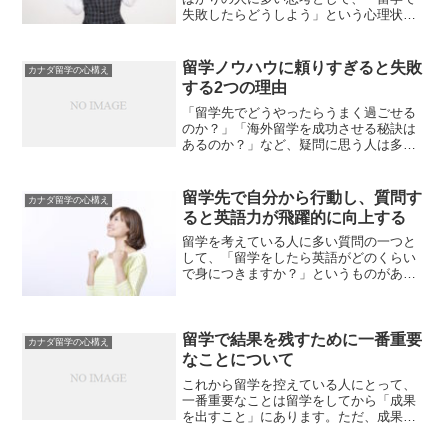
失敗したらどうしよう」という心理状態
があります。しかし、よく考えてみると
分かることですが、留学に失敗はありま
せん。確かに、最低1週間でも留学をして
留学ノウハウに頼りすぎると失敗
カナダ留学の心構え
「現地で買い物ができな...
する2つの理由
「留学先でどうやったらうまく過ごせる
のか？」「海外留学を成功させる秘訣は
あるのか？」など、疑問に思う人は多い
です。失敗を避けるために、留学した人
からの意見を聞きたいという気持ちもあ
るでしょう。結論からお伝えすると、
留学先で自分から行動し、質問す
カナダ留学の心構え
「こうやったら留学は成功す...
ると英語力が飛躍的に向上する
留学を考えている人に多い質問の一つと
して、「留学をしたら英語がどのくらい
で身につきますか？」というものがあり
ます。ただ実際はどうかというと、「留
学期間によって異なりますし、その成果
は本人次第」です。もちろん、「1ヶ月留
学したら英語がペラペラ...
留学で結果を残すために一番重要
カナダ留学の心構え
なことについて
これから留学を控えている人にとって、
一番重要なことは留学をしてから「成果
を出すこと」にあります。ただ、成果の
種類は人によってそれぞれ違います。例