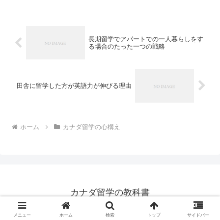
えば以下のような成果を目指す人がいる
でしょう。・留学をして海外の友達を30
人作って帰国する・英語...
長期留学でアパートでの一人暮らしをす
る場合のたった一つの戦略
田舎に留学した方が英語力が伸びる理由
ホーム
カナダ留学の心構え
カナダ留学の教科書
© 2016 カナダ留学の教科書.
メニュー
ホーム
検索
トップ
サイドバー