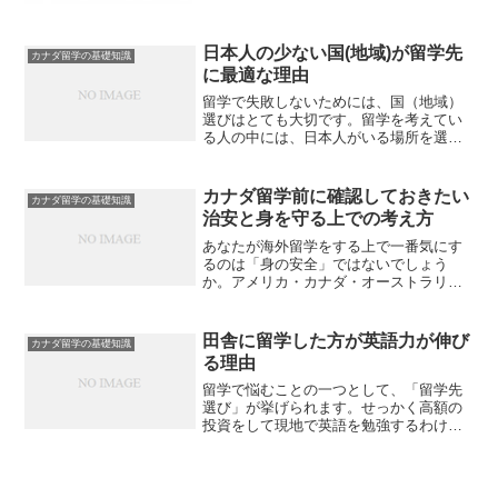
も、アメリカ・カナダ・オーストラリア
など選択先はさまざまあることも迷う要
因の一つでしょう。実は、...
日本人の少ない国(地域)が留学先
カナダ留学の基礎知識
に最適な理由
留学で失敗しないためには、国（地域）
選びはとても大切です。留学を考えてい
る人の中には、日本人がいる場所を選べ
ばいいのか、それとも日本人が少ない場
所を選べばいいのか、悩むことでしょ
う。結論を言えば、日本人が少ない地域
カナダ留学前に確認しておきたい
カナダ留学の基礎知識
を選ぶことです。私は留学を...
治安と身を守る上での考え方
あなたが海外留学をする上で一番気にす
るのは「身の安全」ではないでしょう
か。アメリカ・カナダ・オーストラリア
の大都市に行けば、やはり治安面には油
断は禁物です。海外留学をしたら自分の
身は自分で守らなければいけません。特
田舎に留学した方が英語力が伸び
カナダ留学の基礎知識
にアメリカの大都市は、治安...
る理由
留学で悩むことの一つとして、「留学先
選び」が挙げられます。せっかく高額の
投資をして現地で英語を勉強するわけで
すから、場所選びに慎重になるのは当然
でしょう。私も留学するときは「環境面
をどうするか？」と考えたものです。具
体的には都会に留学するか...