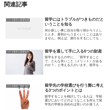
関連記事
留学にはトラブルがつきものだと
カナダ留学の基礎知識
いうことを知る
何か新しい事に自分が取り掛かろうとし
たとき、最初からうまくいくことはあり
ません。例えば、旅行をするにしても計
画通りに進まないことがあります。この
ことは、留学をする場合であっても同じ
です。例えば、留学先に向かうとき、予
留学を通して手に入る6つの財産
カナダ留学の基礎知識
期せぬ車の渋滞、天候の乱...
留学をする人の中に、「留学すること
で、どんな良いこと（メリット）がある
のか？」と考える人がいます。留学をす
ると、さまざまな良いことが起こりま
す。私にとって留学で得たものはお金で
買うことのできない財産だと思っていま
す。私が4年間の留学を通して...
留学先の学校選びを行う際に考え
カナダ留学の基礎知識
る3つのポイントとは
留学することを検討している人は、学校
選びにおいてどのようなことを抑えて留
学先の学校を決めれば良いのか迷う人が
います。また、実際に留学をするにして